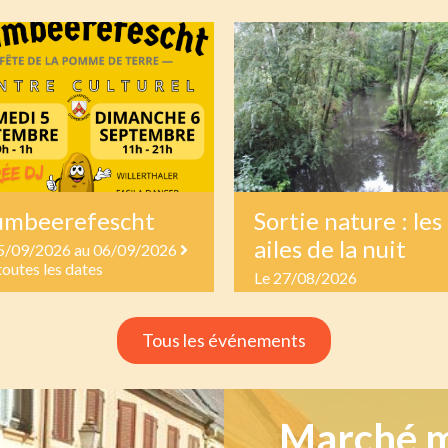
umbeerefescht
Sortie nature : les
ailes de la nuit
5/09/2026 au 06/09/2026
toutes les dates
Le 27/08/2026
Tous les événements
Marché 