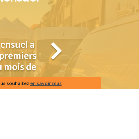
ensuel a
s premiers
u mois de
us souhaitez
en savoir plus