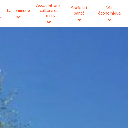
Associations,
Social et
Vie
La commune
culture et
santé
économique
sports
s