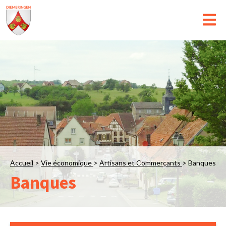
Accueil
>
Vie économique
>
Artisans et Commerçants
>
Banques
Banques