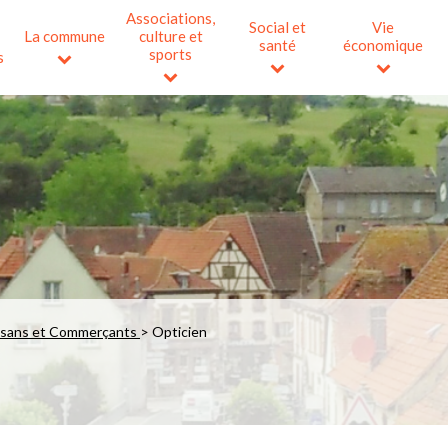
Associations,
Social et
Vie
La commune
culture et
santé
économique
sports
s
isans et Commerçants
>
Opticien