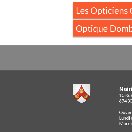
Les Opticiens 
Optique Domb
Mair
10 Rue
67430
Ouvert
Lundi 
Mardi,