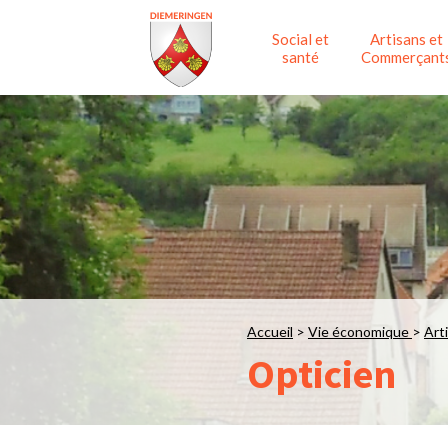
Social et
Artisans et
santé
Commerçant
Accueil
>
Vie économique
>
Art
Opticien